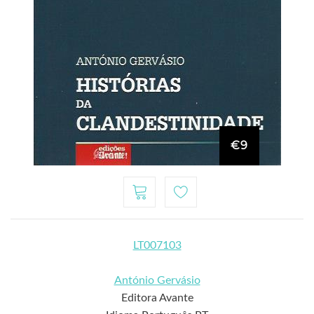
€9
LT007103
António Gervásio
Editora Avante