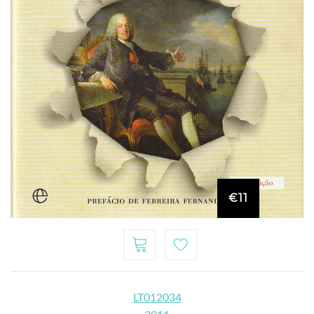
€11
LT012034