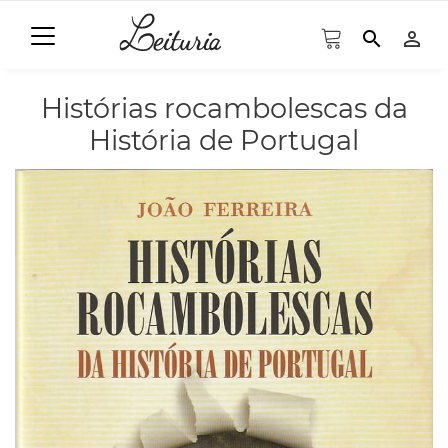
search
person_outline
Histórias rocambolescas da
História de Portugal