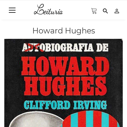
search
person_outline
Howard Hughes