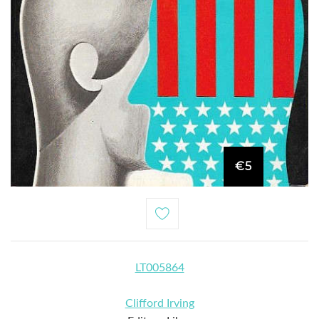
€5
LT005864
Clifford Irving