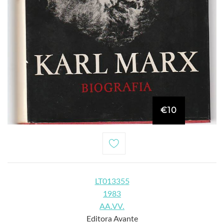
€10
LT013355
1983
AA.VV.
Editora Avante