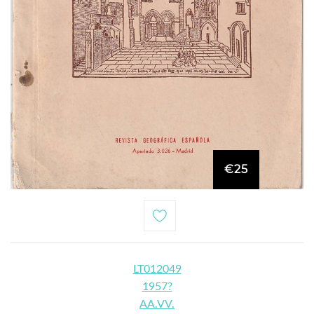
€25
LT012049
1957?
AA.VV.