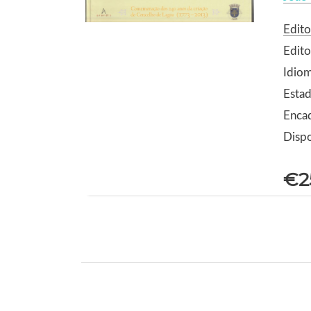
Edito
Edito
Idio
Estad
Encad
Dispo
€2