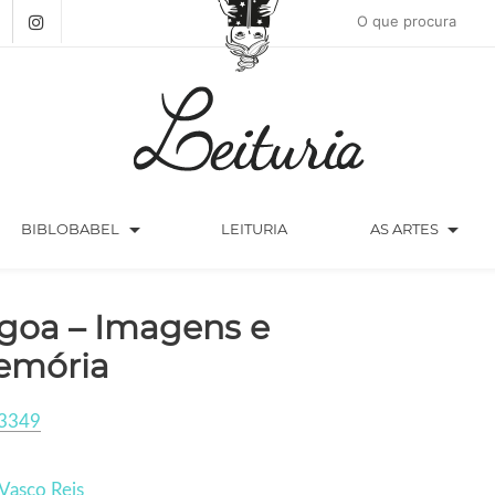
arrow_drop_down
arrow_drop_down
BIBLOBABEL
LEITURIA
AS ARTES
goa – Imagens e
mória
3349
Vasco Reis