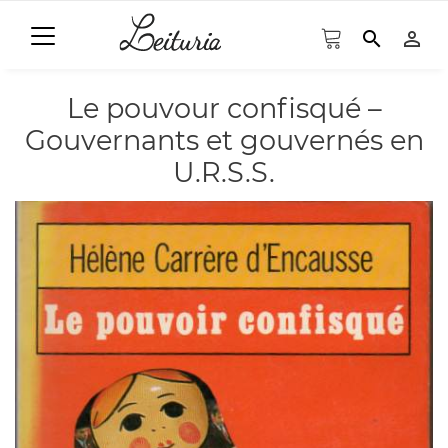
search
person_outline
Le pouvour confisqué –
Gouvernants et gouvernés en
U.R.S.S.