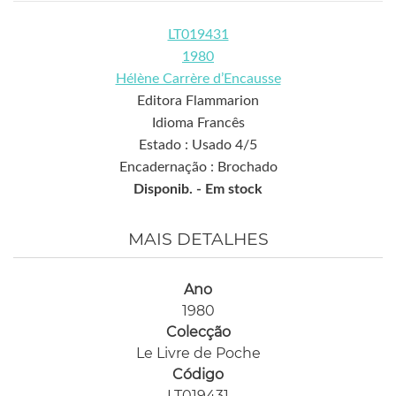
LT019431
1980
Hélène Carrère d’Encausse
Editora Flammarion
Idioma Francês
Estado : Usado 4/5
Encadernação : Brochado
Disponib. -
Em stock
MAIS DETALHES
Ano
1980
Colecção
Le Livre de Poche
Código
LT019431