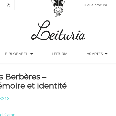
arrow_drop_down
arrow_drop_down
BIBLOBABEL
LEITURIA
AS ARTES
s Berbères –
moire et identité
3313
iel Camps