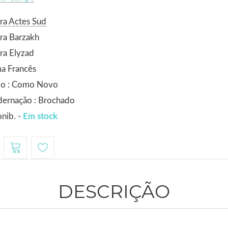
ra Actes Sud
ra Barzakh
ra Elyzad
a Francês
do : Como Novo
dernação : Brochado
nib. -
Em stock
DESCRIÇÃO