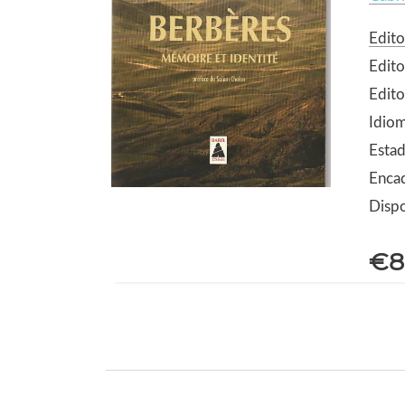
Edito
Edito
Edito
Idiom
Esta
Enca
Dispo
€8