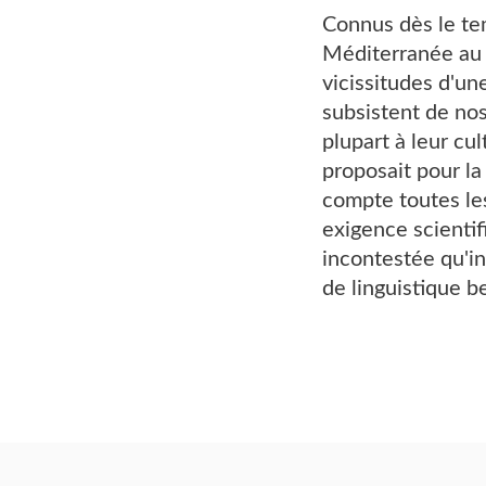
Connus dès le te
Méditerranée au s
vicissitudes d'u
subsistent de nos
plupart à leur cu
proposait pour la
compte toutes les
exigence scientif
incontestée qu'in
de linguistique b