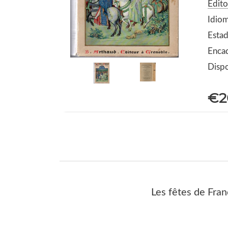
Edito
Idiom
Estad
Enca
Dispo
€2
Les fêtes de Fran