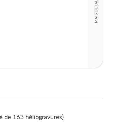
MAIS DETALHES
17,00 x 23,00 x
Nº Páginas
236
né de 163 héliogravures)