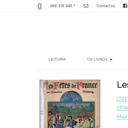
966 316 945 *
Contactos
arrow_drop_down
(CURRENT)
LEITURIA
OS LIVROS
Le
LT01
1936
Maur