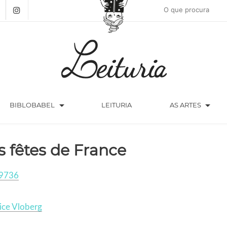
arrow_drop_down
arrow_drop_down
BIBLOBABEL
LEITURIA
AS ARTES
s fêtes de France
9736
ice Vloberg