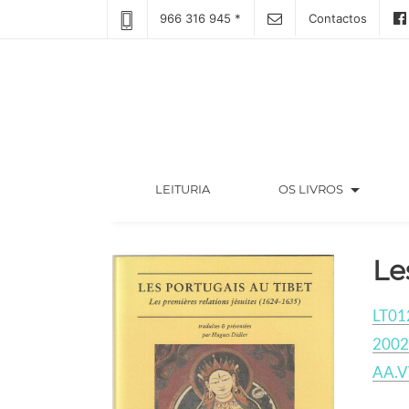
966 316 945 *
Contactos
arrow_drop_down
(CURRENT)
LEITURIA
OS LIVROS
Le
LT01
2002
AA.V