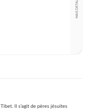
MAIS DETALHES
LT012163
Detalhes físico
Dimensões
16,00 x 22,00 x
Nº Páginas
382
bet. Il s’agit de pères jésuites