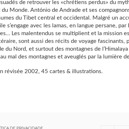
rsuadés de retrouver les «chrétiens perdus» du myt
it du Monde. António de Andrade et ses compagnons p
aumes du Tibet central et occidental. Malgré un acc
cile s’engage avec les lamas, en langue persane, pa
s... Les malentendus se multiplient et la mission 
téraire, sont aussi des récits de voyage fascinants, 
e du Nord, et surtout des montagnes de l’Himalaya 
au mal des montagnes et aveuglés par la lumière des 
n révisée 2002, 45 cartes & illustrations.
ÍTICA DE PRIVACIDADE