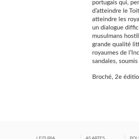
portugais qui, pe
d’atteindre le To
atteindre les roy
un dialogue difﬁ
musulmans hostile
grande qualité lit
royaumes de l’Ind
sandales, soumis 
Broché, 2e éditio
LEITURIA
AS ARTES
POL