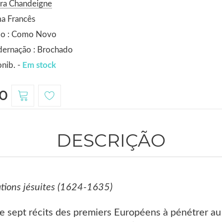
ora Chandeigne
a Francês
do : Como Novo
dernação : Brochado
nib. -
Em stock
0
DESCRIÇÃO
ations jésuites (1624-1635)
e sept récits des premiers Européens à pénétrer au Ti