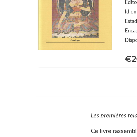
Edit
Idiom
Esta
Enca
Dispo
€2
Les premières rel
Ce livre rassembl