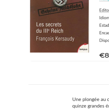
Edito
Idiom
Esta
Enca
Dispo
€8
Une plongée au co
quinze grandes én