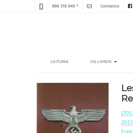
966 316 945 *
Contactos
arrow_drop_down
(CURRENT)
LEITURIA
OS LIVROS
Le
Re
LT01
2015
Franç