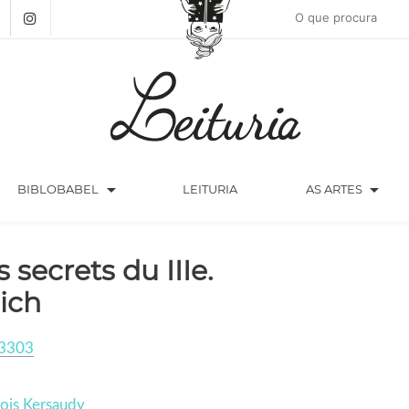
arrow_drop_down
arrow_drop_down
BIBLOBABEL
LEITURIA
AS ARTES
s secrets du IIIe.
ich
3303
ois Kersaudy