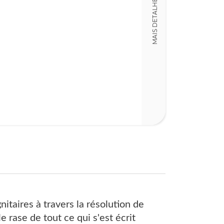
MAIS DETALHES
Detalhes físico
Dimensões
11,00 x 18,00 x
Nº Páginas
341
nitaires à travers la résolution de
 rase de tout ce qui s'est écrit