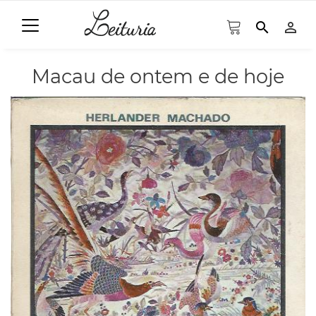
search
person_outline
Macau de ontem e de hoje