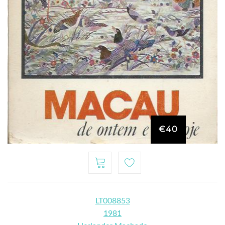
€40
LT008853
1981