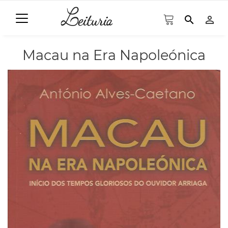
search
person_outline
Macau na Era Napoleónica