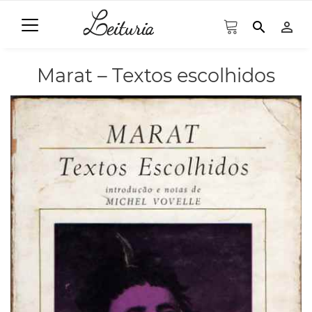
search
person_outline
Marat – Textos escolhidos