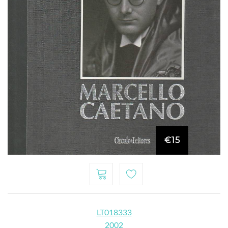
€15
LT018333
2002