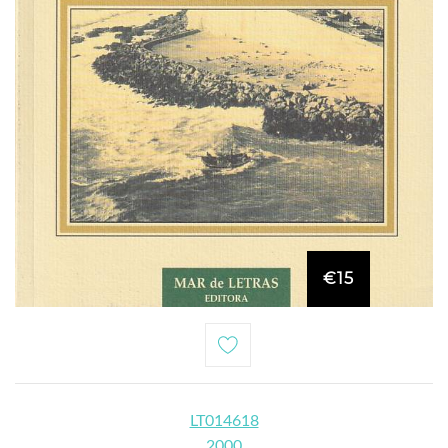
€15
LT014618
2000