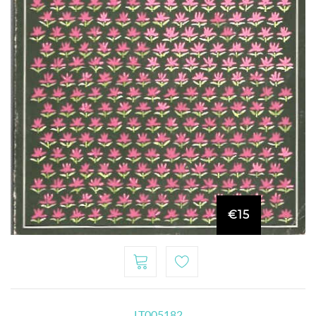
€15
LT005182