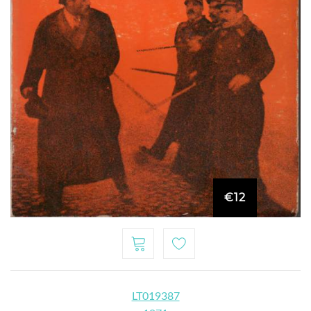
€12
LT019387