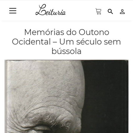
search
person_outline
Memórias do Outono
Ocidental – Um século sem
bússola