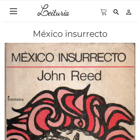
search
person_outline
México insurrecto