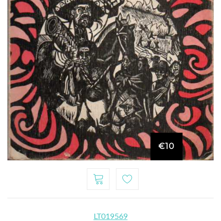
€10
LT019569