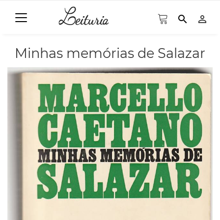
search
person_outline
Minhas memórias de Salazar