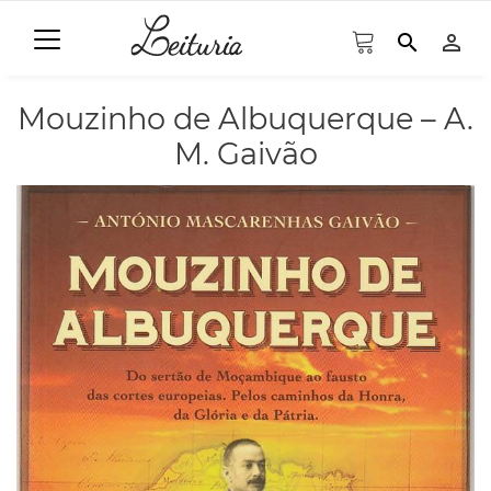
search
person_outline
Mouzinho de Albuquerque – A.
M. Gaivão