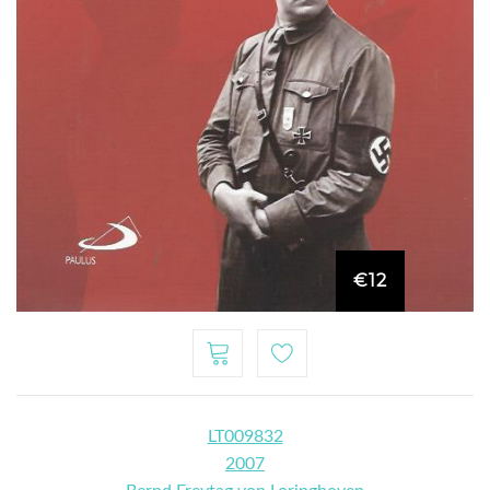
€12
LT009832
2007