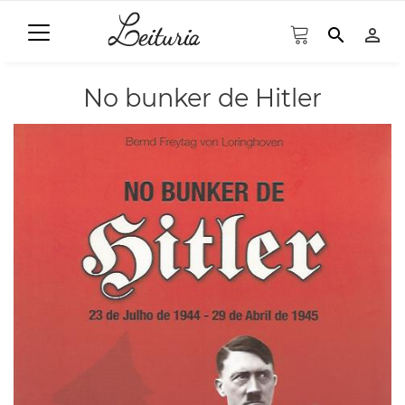
search
person_outline
No bunker de Hitler