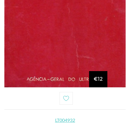
€12
LT004932