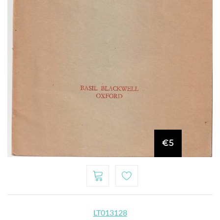
€5
LT013128