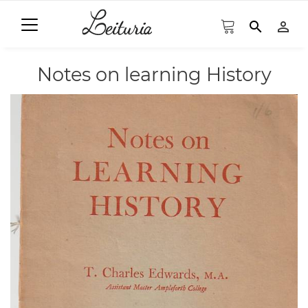
search
person_outline
Notes on learning History