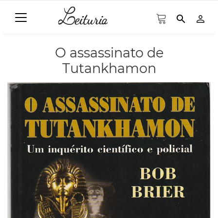
search
person_outline
O assassinato de
Tutankhamon