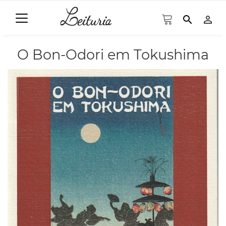
search
person_outline
O Bon-Odori em Tokushima