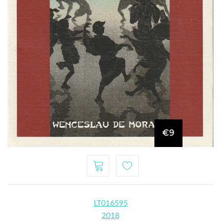
€9
LT016595
2018