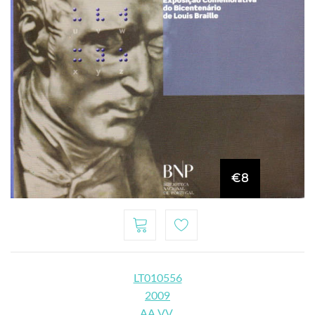
€8
LT010556
2009
AA.VV.