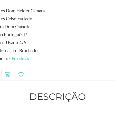
res Dom Hélder Câmara
es Celso Furtado
ora Dom Quixote
ma Português PT
o : Usado 4/5
dernação : Brochado
nib. -
Em stock
DESCRIÇÃO