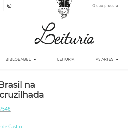
arrow_drop_down
arrow_drop_down
BIBLOBABEL
LEITURIA
AS ARTES
Brasil na
cruzilhada
9548
 de Castro