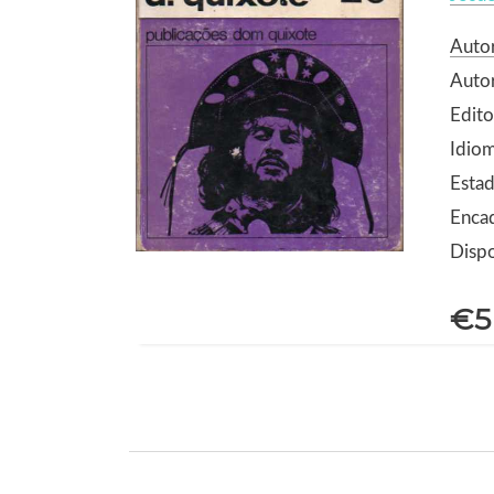
Auto
Autor
Edit
Idio
Estad
Enca
Dispo
€5