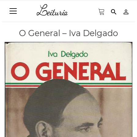
search
person_outline
O General – Iva Delgado