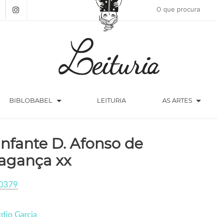
arrow_drop_down
arrow_drop_down
BIBLOBABEL
LEITURIA
AS ARTES
infante D. Afonso de
agança xx
0379
dio Garcia