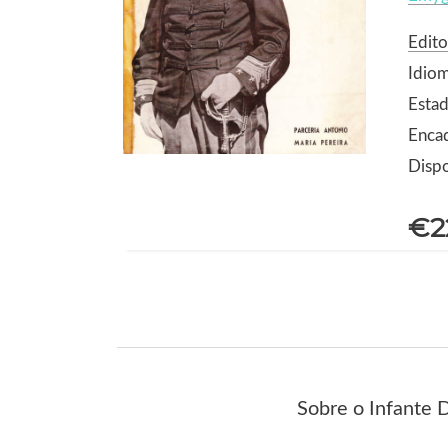
Edito
Idio
Estad
Enca
Dispo
€2
Sobre o Infante D