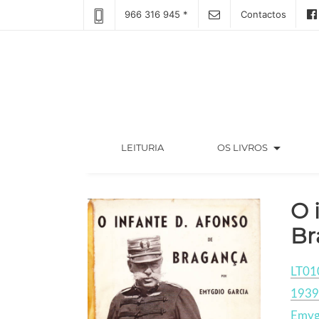
966 316 945 *
Contactos
arrow_drop_down
(CURRENT)
LEITURIA
OS LIVROS
O 
Br
LT01
1939
Emyg