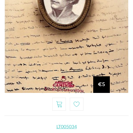
€5
LT005034