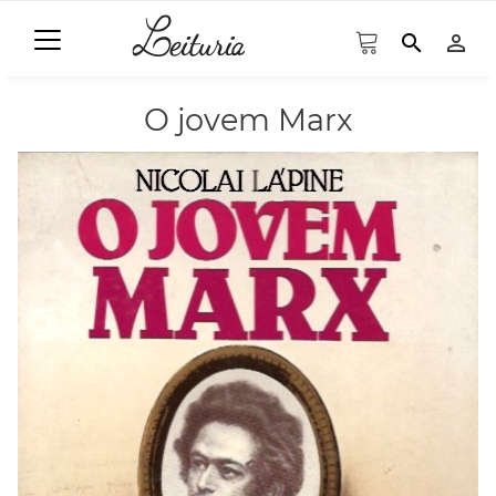
search
person_outline
O jovem Marx