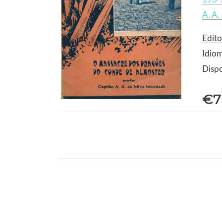
A. A.
Edit
Idio
Dispo
€7