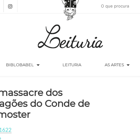
arrow_drop_down
arrow_drop_down
BIBLOBABEL
LEITURIA
AS ARTES
massacre dos
agões do Conde de
moster
1622
?