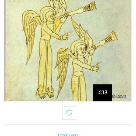
€13
LT011603