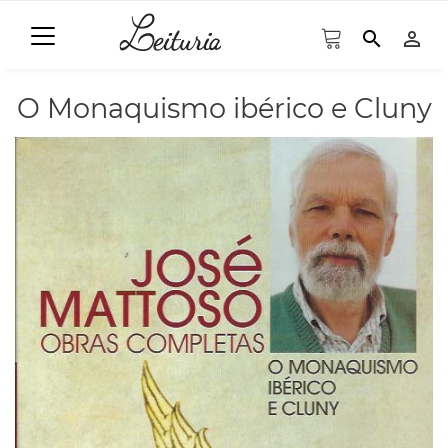
search
person_outline
O Monaquismo ibérico e Cluny