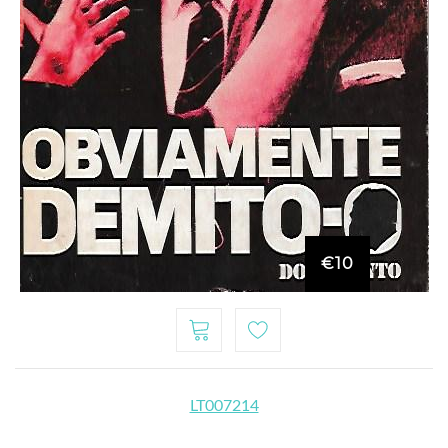
€10
LT007214