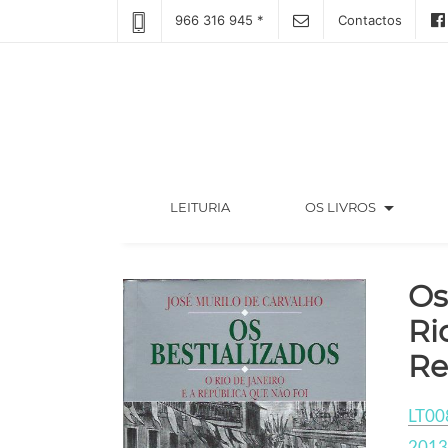
966 316 945 *
Contactos
arrow_drop_down
(CURRENT)
LEITURIA
OS LIVROS
Os
Ri
Re
LT00
2013