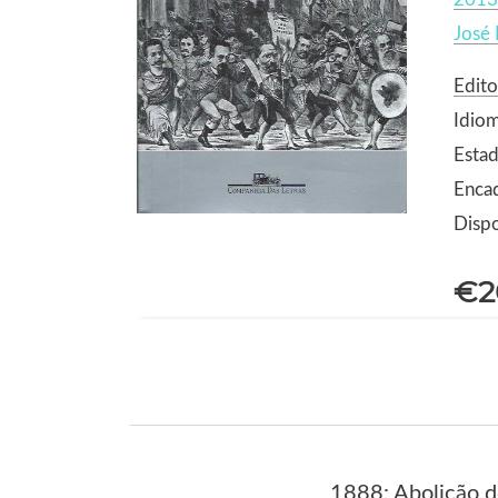
José 
Edito
Idio
Estad
Enca
Dispo
€2
1888: Abolição d