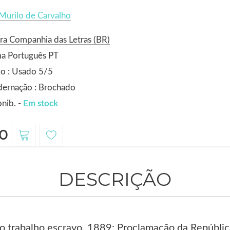
Murilo de Carvalho
ra Companhia das Letras (BR)
ma Português PT
o : Usado 5/5
dernação : Brochado
nib. -
Em stock
0
DESCRIÇÃO
o trabalho escravo. 1889: Proclamação da República