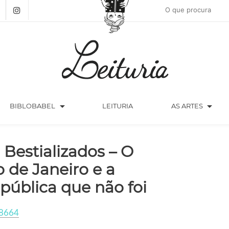
arrow_drop_down
arrow_drop_down
BIBLOBABEL
LEITURIA
AS ARTES
 Bestializados – O
o de Janeiro e a
pública que não foi
8664