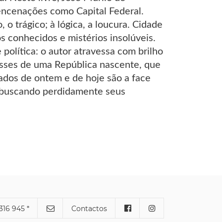
 encenações como Capital Federal.
 o trágico; à lógica, a loucura. Cidade
dos conhecidos e mistérios insolúveis.
se política: o autor atravessa com brilho
asses de uma República nascente, que
zados de ontem e de hoje são a face
, buscando perdidamente seus
316 945 *
Contactos