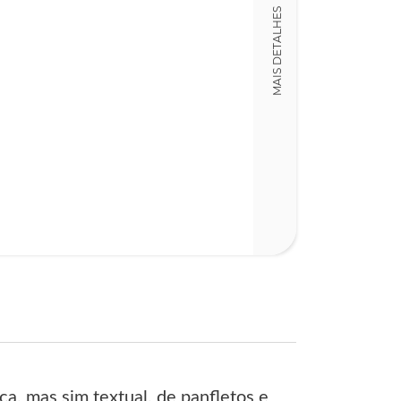
Detalhes físico
MAIS DETALHES
Dimensões
11,00 x 16,00 x
Nº Páginas
126
ica, mas sim textual, de panfletos e