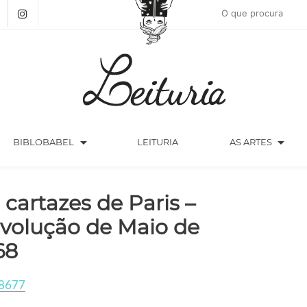
arrow_drop_down
arrow_drop_down
BIBLOBABEL
LEITURIA
AS ARTES
 cartazes de Paris –
volução de Maio de
68
8677