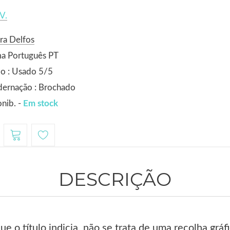
V.
ra Delfos
ma Português PT
o : Usado 5/5
dernação : Brochado
nib. -
Em stock
DESCRIÇÃO
ue o título indicia, não se trata de uma recolha gráf