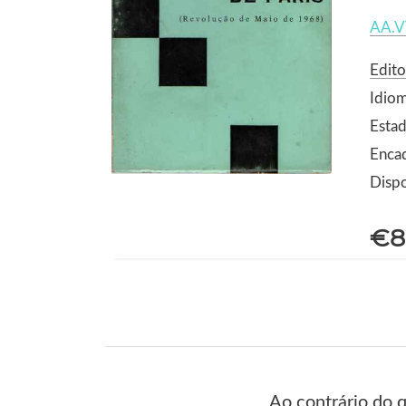
AA.V
Edito
Idio
Estad
Enca
Dispo
€8
Ao contrário do q