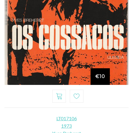
€10
LT017106
1973