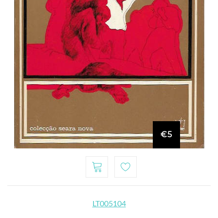
€5
LT005104