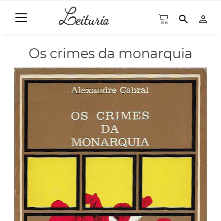
search
person_outline
Os crimes da monarquia