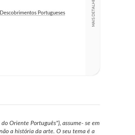
MAIS DETALHES
24,00 x 30,00 x
Nº Páginas
 Descobrimentos Portugueses
233
s do Oriente Português"), assume- se em
não a história da arte. O seu tema é a