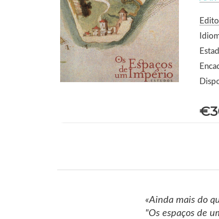
Edito
Idio
Estad
Encad
Dispo
€3
«Ainda mais do qu
"Os espaços de um 