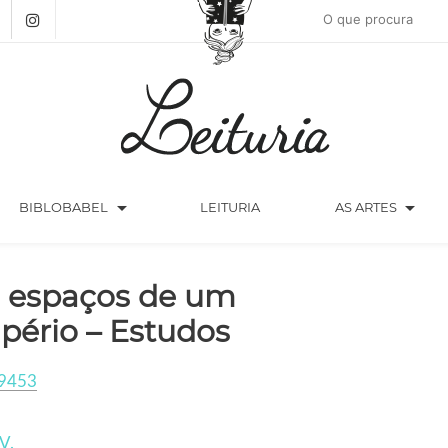
arrow_drop_down
arrow_drop_down
BIBLOBABEL
LEITURIA
AS ARTES
 espaços de um
pério – Estudos
9453
V.