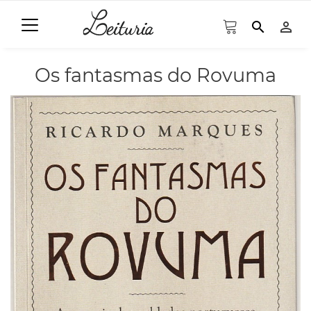
search
person_outline
Os fantasmas do Rovuma