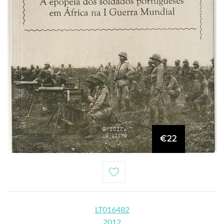
€22
LT016482
2012