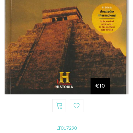
€10
LT017290