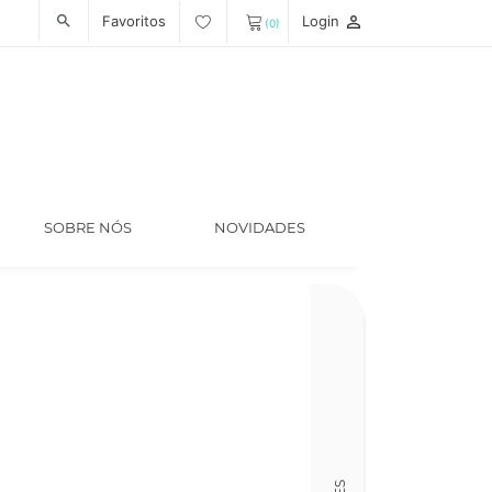
Favoritos
Login
person_outline
search
(0)
SOBRE NÓS
NOVIDADES
Código
LT005467