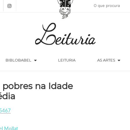
arrow_drop_down
arrow_drop_down
BIBLOBABEL
LEITURIA
AS ARTES
 pobres na Idade
dia
5467
l Mollat