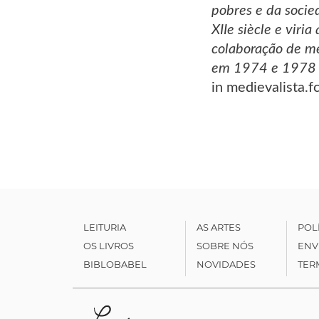
pobres e da socie
XIIe siècle e vir
colaboração de me
em 1974 e 1978 e 
in medievalista.f
LEITURIA
AS ARTES
POL
OS LIVROS
SOBRE NÓS
ENV
BIBLOBABEL
NOVIDADES
TER