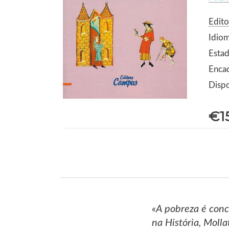
Edit
Idiom
Estad
Enca
Dispo
€1
«A pobreza é conc
na História, Molla