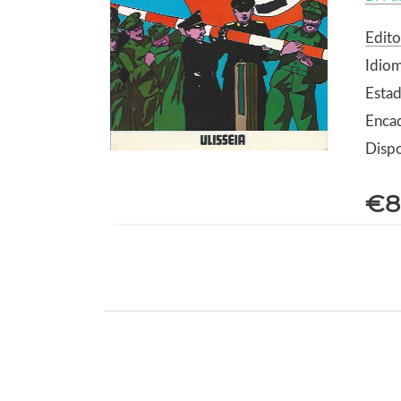
Edito
Idio
Estad
Enca
Dispo
€8