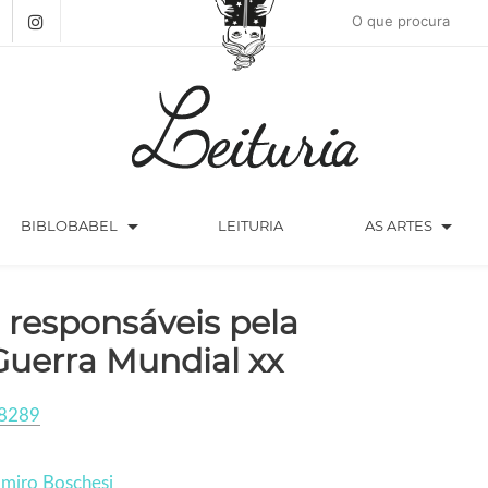
arrow_drop_down
arrow_drop_down
BIBLOBABEL
LEITURIA
AS ARTES
 responsáveis pela
 Guerra Mundial xx
8289
lmiro Boschesi