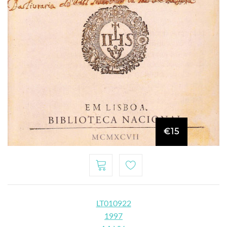
€15
LT010922
1997