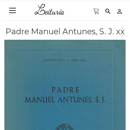
search
person_outline
Padre Manuel Antunes, S. J. xx