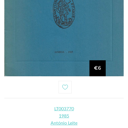
€6
LT003770
1985
António Leite