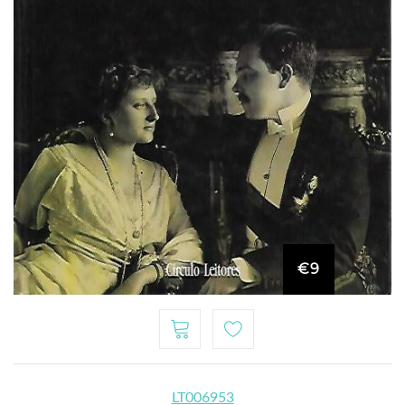
€9
LT006953