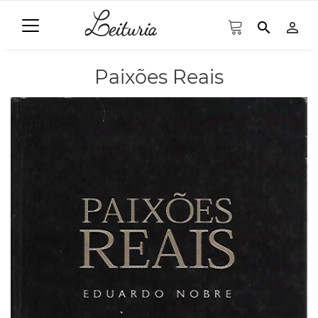
search
person_outline
Paixões Reais