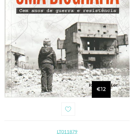
€12
LT011879