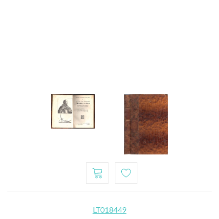
LT018449