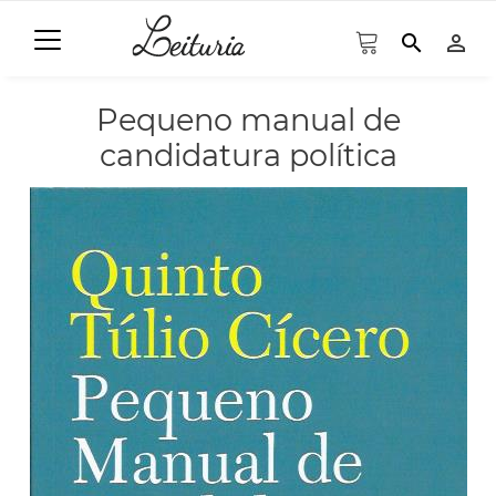
search
person_outline
Pequeno manual de
candidatura política